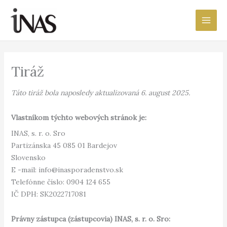
Preskočiť
Main
na
Men
obsah
Tiráž
Táto tiráž bola naposledy aktualizovaná 6. august 2025.
Vlastníkom týchto webových stránok je:
INAS, s. r. o. Sro
Partizánska 45 085 01 Bardejov
Slovensko
E -mail:
info@
inasporadenstvo.sk
Telefónne číslo: 0904 124 655
IČ DPH: SK2022717081
Právny zástupca (zástupcovia) INAS, s. r. o. Sro: